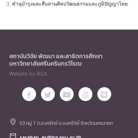
3. ทำนุบำรุงและสืบสานศิลปวัฒนธรรมและภูมิปัญญาไทย
สถาบันวิจัย พัฒนา และสาธิตการศึกษา
มหาวิทยาลัยศรีนครินทรวิโรฒ
Website by BIZA
location_on
63 หมู่ 7 ต.องครักษ์ อ.องครักษ์ จังหวัดนครนายก
mail
saraban_erdi@g.swu.ac.th